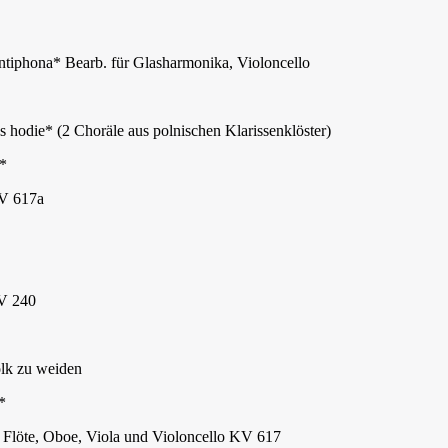
tiphona* Bearb. für Glasharmonika, Violoncello
s hodie* (2 Choräle aus polnischen Klarissenklöster)
*
V 617a
V 240
lk zu weiden
*
löte, Oboe, Viola und Violoncello KV 617