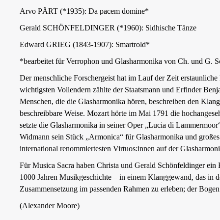
Arvo PÄRT (*1935): Da pacem domine*
Gerald SCHÖNFELDINGER (*1960): Sidhische Tänze
Edward GRIEG (1843-1907): Smartrold*
*bearbeitet für Verrophon und Glasharmonika von Ch. und G. S
Der menschliche Forschergeist hat im Lauf der Zeit erstaunlich
wichtigsten Vollendern zählte der Staatsmann und Erfinder Benja
Menschen, die die Glasharmonika hören, beschreiben den Klang a
beschreibbare Weise. Mozart hörte im Mai 1791 die hochangeseh
setzte die Glasharmonika in seiner Oper „Lucia di Lammermoor“ 
Widmann sein Stück „Armonica“ für Glasharmonika und großes Or
international renommiertesten Virtuos:innen auf der Glasharmoni
Für Musica Sacra haben Christa und Gerald Schönfeldinger ein 
1000 Jahren Musikgeschichte – in einem Klanggewand, das in der 
Zusammensetzung im passenden Rahmen zu erleben; der Bogen r
(Alexander Moore)