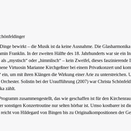
chönfeldinger
e Dinge bewirkt – die Musik ist da keine Ausnahme. Die Glasharmonika
min Franklin. In der zweiten Hälfte des 18. Jahrhunderts war sie ein 
ls „mystisch“ oder „himmlisch“ – kein Zweifel, dieses faszinierende I
ene Virtuosin Marianne Kirchgeßner bei einem Privatkonzert und kompo
ein, um mit ihren Klängen die Wirkung einer Arie zu unterstreichen. 
chester. Solistin bei der Uraufführung (2007) war Christa Schönfeld
ka zählt.
Programm zusammengestellt, das wie geschaffen ist für den Kirchenrau
sonstigen Konzertroutine nur selten hörbar ist. Umso kostbarer ist die
eicht von Hildegard von Bingen bis zu Originalkompositionen der G