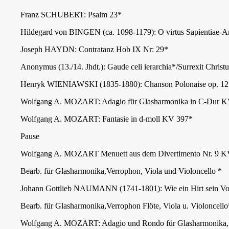
Franz SCHUBERT: Psalm 23*
Hildegard von BINGEN (ca. 1098-1179): O virtus Sapientiae-An
Joseph HAYDN: Contratanz Hob IX Nr: 29*
Anonymus (13./14. Jhdt.): Gaude celi ierarchia*/Surrexit Christu
Henryk WIENIAWSKI (1835-1880): Chanson Polonaise op. 12
Wolfgang A. MOZART: Adagio für Glasharmonika in C-Dur K
Wolfgang A. MOZART: Fantasie in d-moll KV 397*
Pause
Wolfgang A. MOZART Menuett aus dem Divertimento Nr. 9 K
Bearb. für Glasharmonika,Verrophon, Viola und Violoncello *
Johann Gottlieb NAUMANN (1741-1801): Wie ein Hirt sein Vo
Bearb. für Glasharmonika,Verrophon Flöte, Viola u. Violoncello
Wolfgang A. MOZART: Adagio und Rondo für Glasharmonika, F