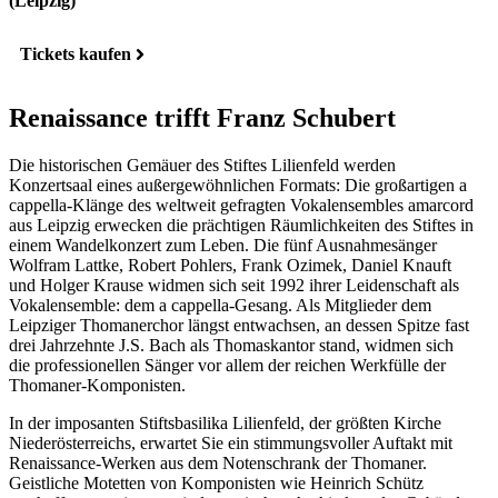
(Leipzig)
Tickets kaufen
Renaissance trifft Franz Schubert
Die historischen Gemäuer des Stiftes Lilienfeld werden
Konzertsaal eines außergewöhnlichen Formats: Die großartigen a
cappella-Klänge des weltweit gefragten Vokalensembles amarcord
aus Leipzig erwecken die prächtigen Räumlichkeiten des Stiftes in
einem Wandelkonzert zum Leben. Die fünf Ausnahmesänger
Wolfram Lattke, Robert Pohlers, Frank Ozimek, Daniel Knauft
und Holger Krause widmen sich seit 1992 ihrer Leidenschaft als
Vokalensemble: dem a cappella-Gesang. Als Mitglieder dem
Leipziger Thomanerchor längst entwachsen, an dessen Spitze fast
drei Jahrzehnte J.S. Bach als Thomaskantor stand, widmen sich
die professionellen Sänger vor allem der reichen Werkfülle der
Thomaner-Komponisten.
In der imposanten Stiftsbasilika Lilienfeld, der größten Kirche
Niederösterreichs, erwartet Sie ein stimmungsvoller Auftakt mit
Renaissance-Werken aus dem Notenschrank der Thomaner.
Geistliche Motetten von Komponisten wie Heinrich Schütz